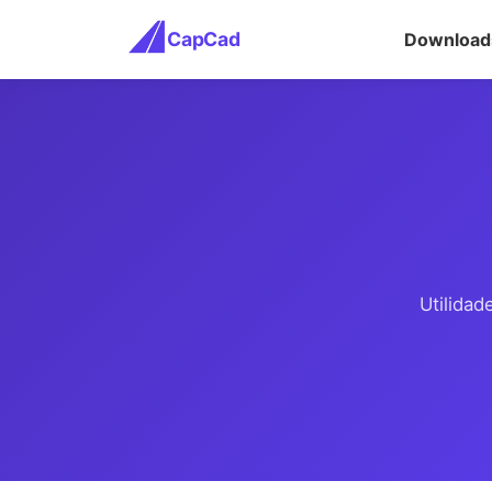
CapCad
Download
Utilida