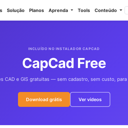
s
Solução
Planos
Aprenda
Tools
Conteúdo
INCLUÍDO NO INSTALADOR CAPCAD
CapCad Free
des CAD e GIS gratuitas — sem cadastro, sem custo, para
Download grátis
Ver vídeos