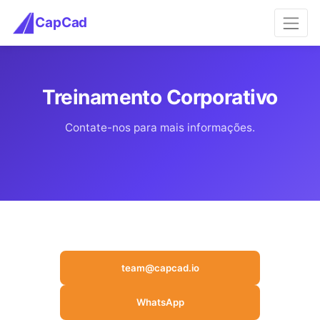
CapCad
Treinamento Corporativo
Contate-nos para mais informações.
team@capcad.io
WhatsApp