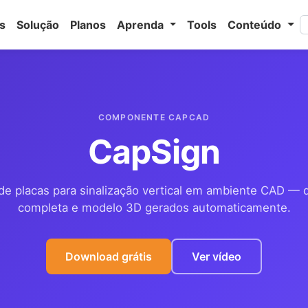
s
Solução
Planos
Aprenda
Tools
Conteúdo
COMPONENTE CAPCAD
CapSign
de placas para sinalização vertical em ambiente CAD —
completa e modelo 3D gerados automaticamente.
Download grátis
Ver vídeo