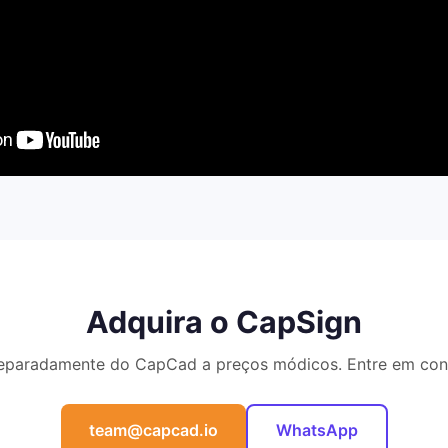
Adquira o CapSign
eparadamente do CapCad a preços módicos. Entre em cont
team@capcad.io
WhatsApp