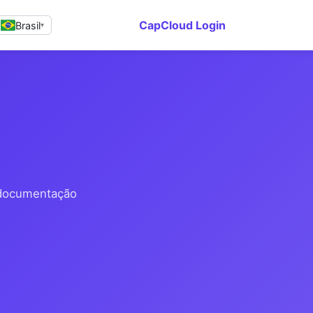
CapCloud Login
Brasil
▾
 documentação